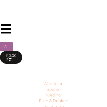
Gratis verzending in BE & NL vanaf €65
0
€
0.00
0
Wandelen
Spelen
Kleding
Eten & Drinken
Verzorgen