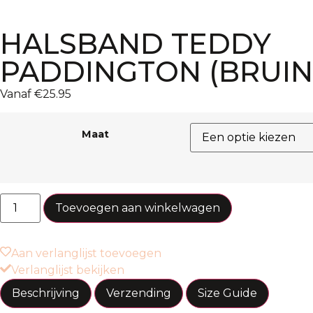
HALSBAND TEDDY
PADDINGTON (BRUIN
Vanaf
€
25.95
Maat
Toevoegen aan winkelwagen
Aan verlanglijst toevoegen
Verlanglijst bekijken
Beschrijving
Verzending
Size Guide