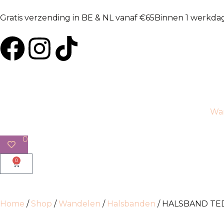
Gratis verzending in BE & NL vanaf €65
Binnen 1 werkda
Wa
0
0
Home
/
Shop
/
Wandelen
/
Halsbanden
/ HALSBAND TE