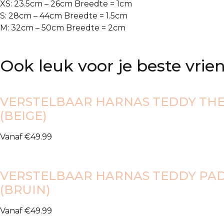
XS: 23.5cm – 26cm Breedte = 1cm
S: 28cm – 44cm Breedte = 1.5cm
M: 32cm – 50cm Breedte = 2cm
Ook leuk voor je beste vrien
VERSTELBAAR HARNAS TEDDY TH
(BEIGE)
Vanaf
€
49.99
VERSTELBAAR HARNAS TEDDY PA
(BRUIN)
Vanaf
€
49.99