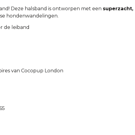
lsband! Deze halsband is ontworpen met een
superzacht,
terse hondenwandelingen.
r de leiband
soires van Cocopup London
65