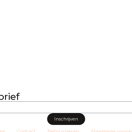
brief
Inschrijven
ns
Contact
Retourneren
Algemene voorw