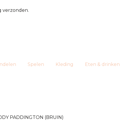
g verzonden.
ndelen
Spelen
Kleding
Eten & drinken
DDY PADDINGTON (BRUIN)