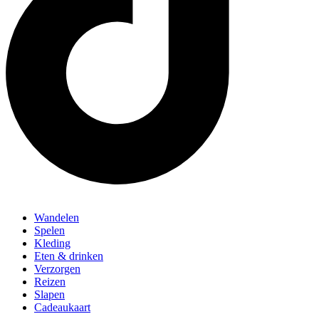
Wandelen
Spelen
Kleding
Eten & drinken
Verzorgen
Reizen
Slapen
Cadeaukaart