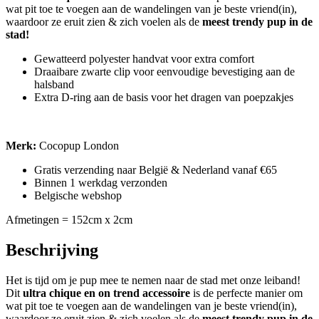
wat pit toe te voegen aan de wandelingen van je beste vriend(in),
waardoor ze eruit zien & zich voelen als de
meest trendy pup in de
stad!
Gewatteerd polyester handvat voor extra comfort
Draaibare zwarte clip voor eenvoudige bevestiging aan de
halsband
Extra D-ring aan de basis voor het dragen van poepzakjes
Merk:
Cocopup London
Gratis verzending naar België & Nederland vanaf €65
Binnen 1 werkdag verzonden
Belgische webshop
Afmetingen = 152cm x 2cm
Beschrijving
Het is tijd om je pup mee te nemen naar de stad met onze leiband!
Dit
ultra chique en on trend accessoire
is de perfecte manier om
wat pit toe te voegen aan de wandelingen van je beste vriend(in),
waardoor ze eruit zien & zich voelen als de
meest trendy pup in de