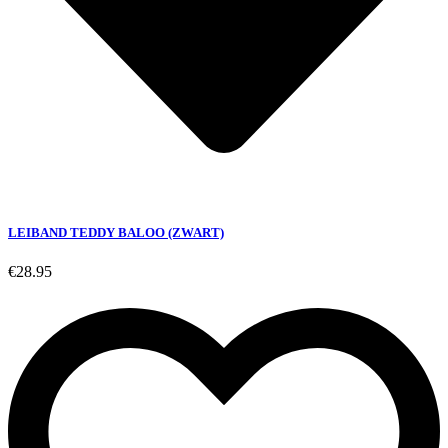
LEIBAND TEDDY BALOO (ZWART)
€
28.95