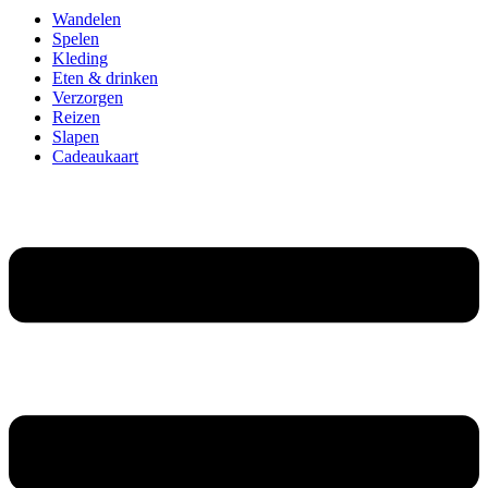
Wandelen
Spelen
Kleding
Eten & drinken
Verzorgen
Reizen
Slapen
Cadeaukaart