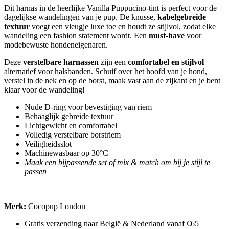
Dit harnas in de heerlijke Vanilla Puppucino-tint is perfect voor de
dagelijkse wandelingen van je pup. De knusse,
kabelgebreide
textuur
voegt een vleugje luxe toe en houdt ze stijlvol, zodat elke
wandeling een fashion statement wordt. Een
must-have
voor
modebewuste hondeneigenaren.
Deze
verstelbare harnassen
zijn een
comfortabel en stijlvol
alternatief voor halsbanden. Schuif over het hoofd van je hond,
verstel in de nek en op de borst, maak vast aan de zijkant en je bent
klaar voor de wandeling!
Nude D-ring voor bevestiging van riem
Behaaglijk gebreide textuur
Lichtgewicht en comfortabel
Volledig verstelbare borstriem
Veiligheidsslot
Machinewasbaar op 30°C
Maak een bijpassende set of mix & match om bij je stijl te
passen
Merk:
Cocopup London
Gratis verzending naar België & Nederland vanaf €65