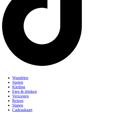
Wandelen
Spelen
Kleding
Eten & drinken
Verzorgen
Reizen
Slapen
Cadeaukaart