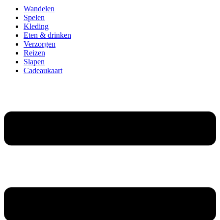
Wandelen
Spelen
Kleding
Eten & drinken
Verzorgen
Reizen
Slapen
Cadeaukaart