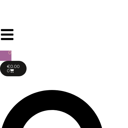
Gratis verzending in BE & NL vanaf €65
0
€
0.00
0