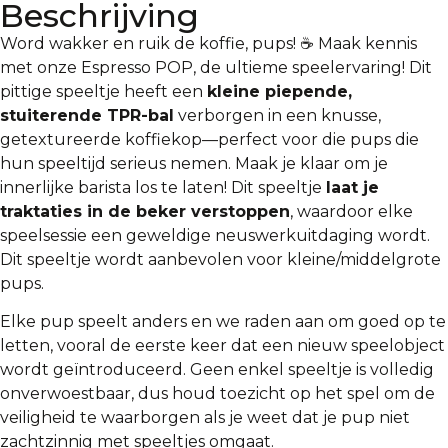
Beschrijving
Word wakker en ruik de koffie, pups! ☕️ Maak kennis
met onze Espresso POP, de ultieme speelervaring! Dit
pittige speeltje heeft een
kleine piepende,
stuiterende TPR-bal
verborgen in een knusse,
getextureerde koffiekop—perfect voor die pups die
hun speeltijd serieus nemen. Maak je klaar om je
innerlijke barista los te laten! Dit speeltje
laat je
traktaties in de beker verstoppen
, waardoor elke
speelsessie een geweldige neuswerkuitdaging wordt.
Dit speeltje wordt aanbevolen voor kleine/middelgrote
pups.
Elke pup speelt anders en we raden aan om goed op te
letten, vooral de eerste keer dat een nieuw speelobject
wordt geïntroduceerd. Geen enkel speeltje is volledig
onverwoestbaar, dus houd toezicht op het spel om de
veiligheid te waarborgen als je weet dat je pup niet
zachtzinnig met speeltjes omgaat.