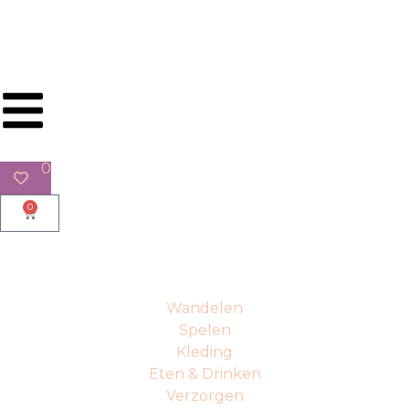
Gratis verzending in BE & NL vanaf €65
0
0
Wandelen
Spelen
Kleding
Eten & Drinken
Verzorgen