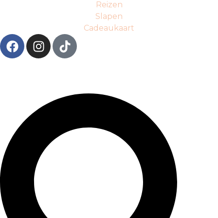
Reizen
Slapen
Cadeaukaart