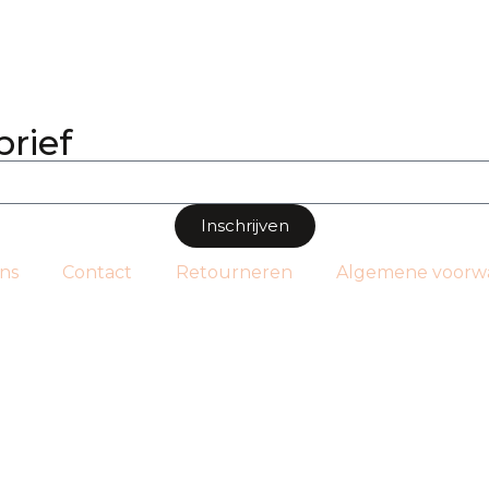
brief
Inschrijven
ns
Contact
Retourneren
Algemene voorw