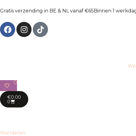
Gratis verzending in BE & NL vanaf €65
Binnen 1 werkda
Wa
0
€
0.00
0
Wandelen