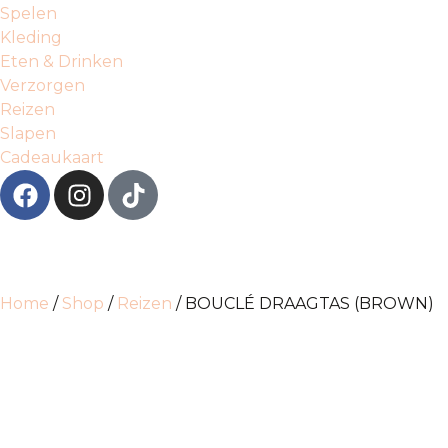
Spelen
Kleding
Eten & Drinken
Verzorgen
Reizen
Slapen
Cadeaukaart
Home
/
Shop
/
Reizen
/ BOUCLÉ DRAAGTAS (BROWN)