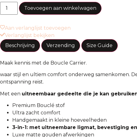
Toevoegen aan winkelwagen
Aan verlanglijst toevoegen
Verlanglijst bekijken
Beschrijving
Verzending
Size Guide
Maak kennis met de Boucle Carrier.
waar stijl en ultiem comfort onderweg samenkomen. 
ontspanning reist.
Met een
uitneembaar gedeelte die je kan gebruiken
Premium Bouclé stof
Ultra zacht comfort
Handgemaakt in kleine hoeveelheden
3-in-1: met uitneembare ligmat, bevestiging e
Luxe matte gouden afwerkingen