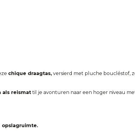
Deze
chique draagtas,
versierd met pluche boucléstof, zo
 als reismat
til je avonturen naar een hoger niveau met
n opslagruimte.